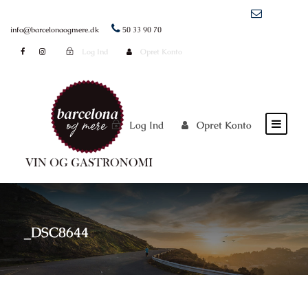
info@barcelonaogmere.dk
50 33 90 70
Log Ind
Opret Konto
Log Ind
Opret Konto
_DSC8644