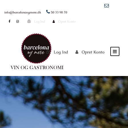
info@barcelonaogmere.dk
50 33 90 70
Log Ind
Opret Konto
Log Ind
Opret Konto