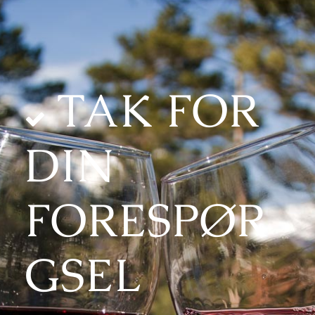
TAK FOR
DIN
FORESPØR
GSEL