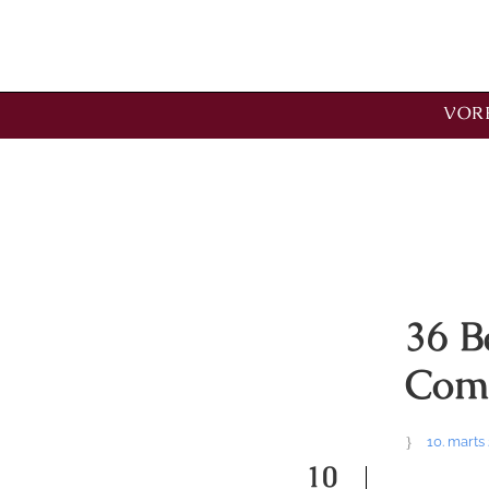
VORE
Tag
international
36 B
Comi
10. marts
10