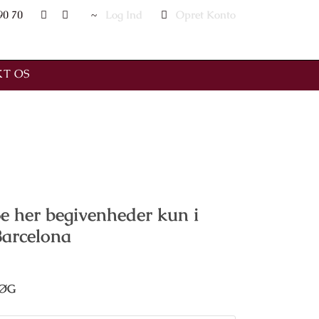
90 70
Log Ind
Opret Konto
T OS
e her begivenheder kun i
Barcelona
ØG