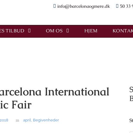
info@barcelonaogmere.dk
50 33 
S TILBUD
OM OS
HJEM
KONTAK
arcelona International
S
c Fair
S
 2018
april
,
Begivenheder