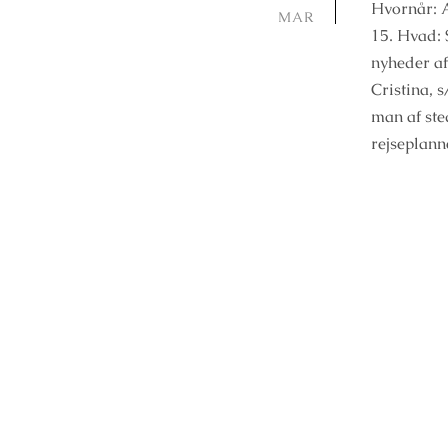
Hvornår: A
MAR
15. Hvad: 
nyheder af
Cristina, 
man af sted
rejseplann