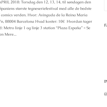
PRIL 2018: Torsdag den 12, 13, 14, til søndagen den
Spaniens største tegneseriefestival med alle de bedste
 comics verden. Hvor: Avinguda de la Reina Maria
s/n, 08004 Barcelona Hvad koster: 10€ Hvordan tager
F
: Metro linje 1 og linje 3 station “Plaza España” » Se
en Mere...
I
@