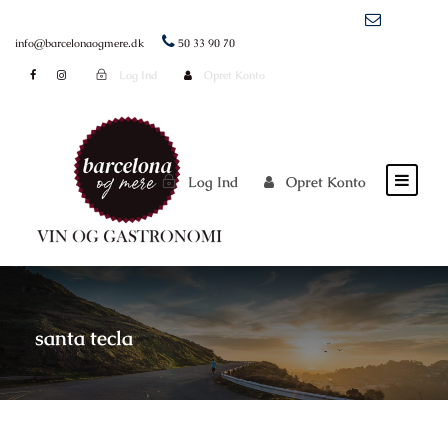
info@barcelonaogmere.dk
50 33 90 70
Log Ind
Opret Konto
Log Ind
Opret Konto
santa tecla