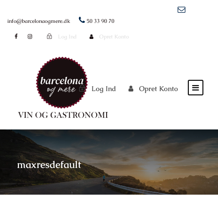
info@barcelonaogmere.dk
50 33 90 70
Log Ind
Opret Konto
Log Ind
Opret Konto
maxresdefault