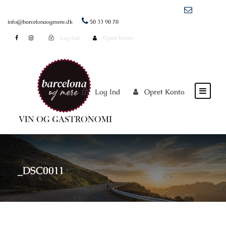
info@barcelonaogmere.dk
50 33 90 70
Log Ind
Opret Konto
Log Ind
Opret Konto
_DSC0011