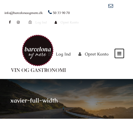
info@barcelonaogmere.dk
50 33 90 70
Log Ind
Opret Konto
Log Ind
Opret Konto
xavier-full-width