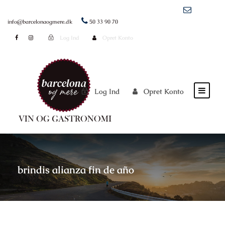
info@barcelonaogmere.dk
50 33 90 70
Log Ind
Opret Konto
Log Ind
Opret Konto
brindis alianza fin de año