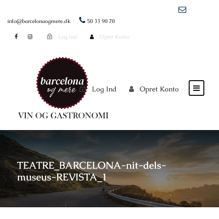
info@barcelonaogmere.dk
50 33 90 70
Log Ind
Opret Konto
Log Ind
Opret Konto
TEATRE_BARCELONA-nit-dels-
museus-REVISTA_1