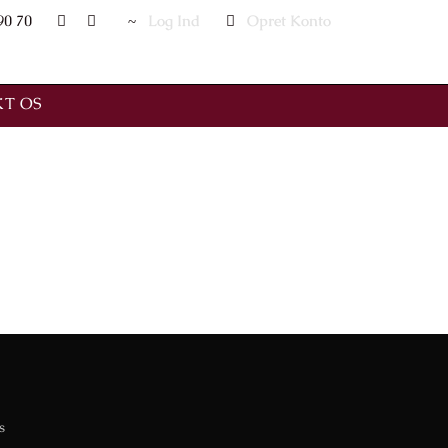
90 70
Log Ind
Opret Konto
T OS
s