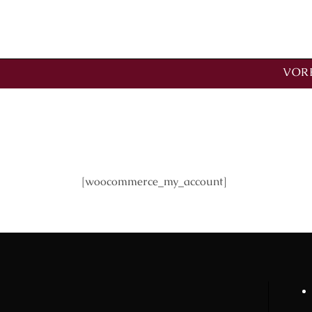
VORE
My Account
[woocommerce_my_account]