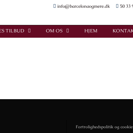
info@barcelonaogmere.dk
50 33 
S TILBUD
OM OS
HJEM
KONTAK
Fortrolighedspolitik og cookie