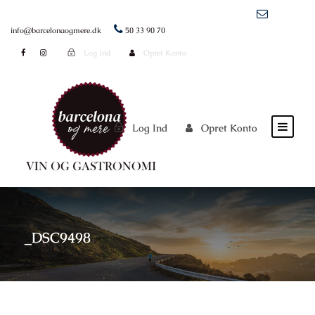
info@barcelonaogmere.dk
50 33 90 70
Log Ind
Opret Konto
Log Ind
Opret Konto
_DSC9498