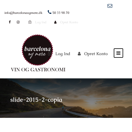
info@barcelonaogmere.dk
50 33 90 70
Log Ind
Opret Konto
Log Ind
Opret Konto
slide-2015-2-copia