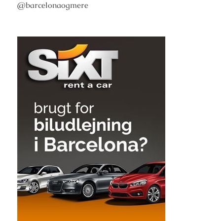
@barcelonaogmere