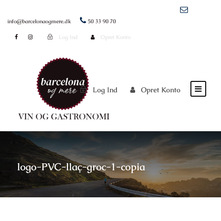
info@barcelonaogmere.dk
50 33 90 70
Log Ind
Opret Konto
Log Ind
Opret Konto
logo-PVC-llaç-groc-1-copia