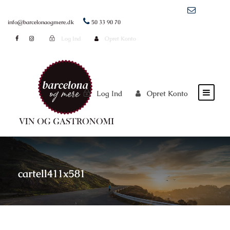
info@barcelonaogmere.dk
50 33 90 70
Log Ind
Opret Konto
Log Ind
Opret Konto
cartell411x581