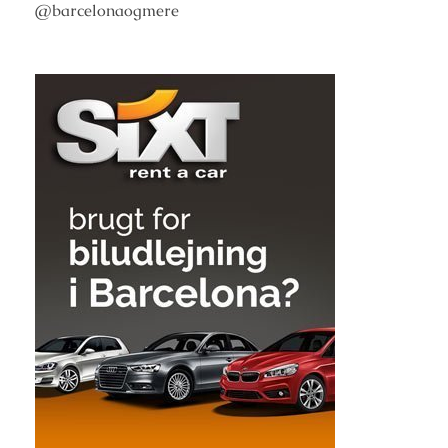
@barcelonaogmere