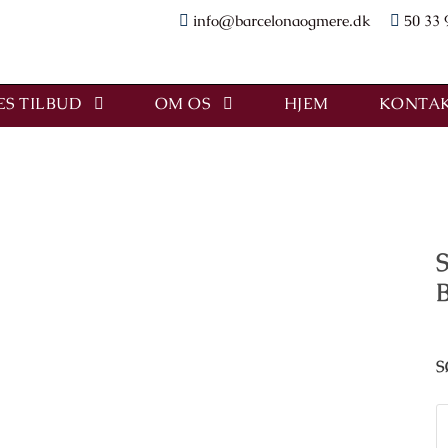
info@barcelonaogmere.dk
50 33 
S TILBUD
OM OS
HJEM
KONTAK
S
S