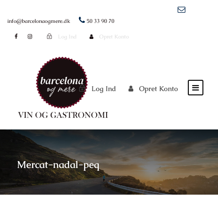
info@barcelonaogmere.dk
50 33 90 70
Log Ind
Opret Konto
Log Ind
Opret Konto
Mercat-nadal-peq