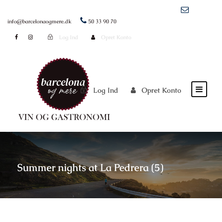
info@barcelonaogmere.dk
50 33 90 70
Log Ind
Opret Konto
Log Ind
Opret Konto
Summer nights at La Pedrera (5)