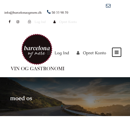
info@barcelonaogmere.dk
50 33 90 70
Log Ind
Opret Konto
Log Ind
Opret Konto
moed os