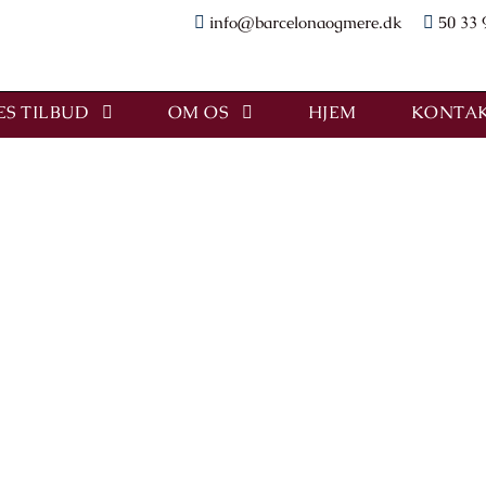
info@barcelonaogmere.dk
50 33 
S TILBUD
OM OS
HJEM
KONTAK