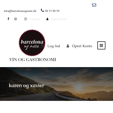
info@barcelonaogmere.dk
50 33 90 70
Log Ind
Opret Konto
Log Ind
Opret Konto
karen og xavier