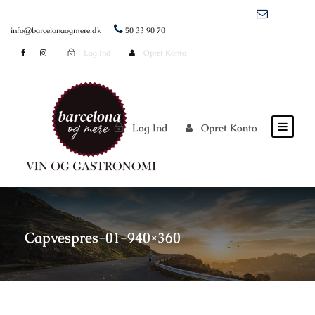
info@barcelonaogmere.dk
50 33 90 70
Log Ind
Opret Konto
Log Ind
Opret Konto
Capvespres-01-940×360