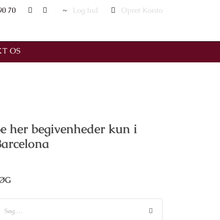
90 70
Log Ind
Opret Konto
T OS
e her begivenheder kun i
Barcelona
ØG