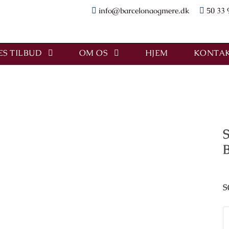
info@barcelonaogmere.dk
50 33 
S TILBUD
OM OS
HJEM
KONTAK
S
S