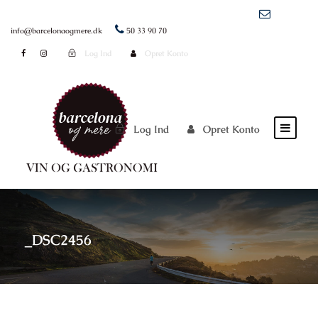
info@barcelonaogmere.dk
50 33 90 70
Log Ind
Opret Konto
Log Ind
Opret Konto
_DSC2456