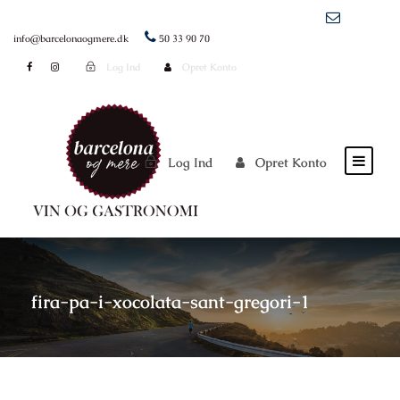
info@barcelonaogmere.dk
50 33 90 70
Log Ind
Opret Konto
Log Ind
Opret Konto
fira-pa-i-xocolata-sant-gregori-1