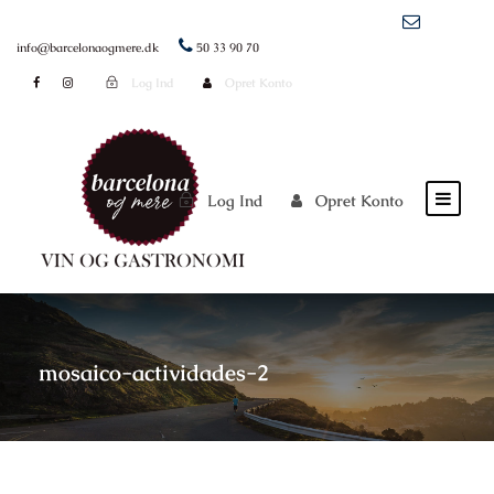
info@barcelonaogmere.dk
50 33 90 70
Log Ind
Opret Konto
Log Ind
Opret Konto
mosaico-actividades-2