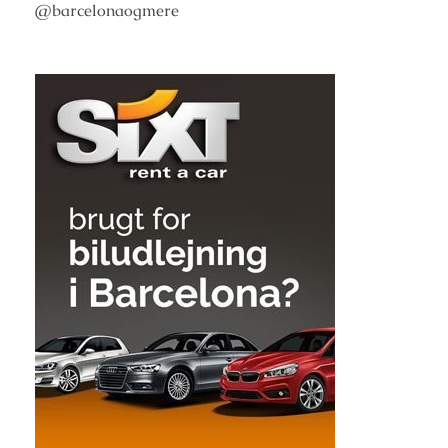
@barcelonaogmere