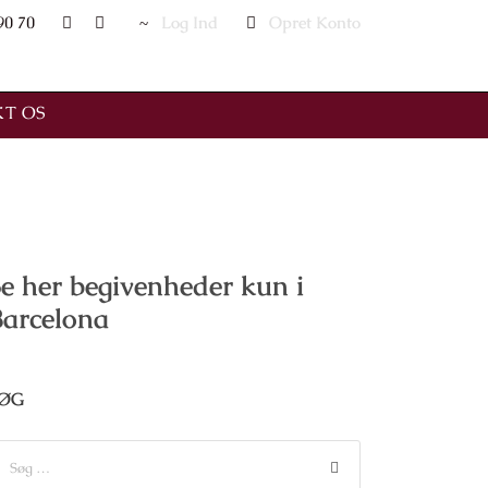
90 70
Log Ind
Opret Konto
T OS
e her begivenheder kun i
Barcelona
ØG