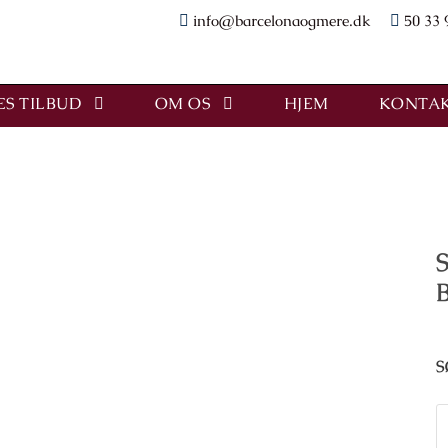
info@barcelonaogmere.dk
50 33 
S TILBUD
OM OS
HJEM
KONTAK
S
S