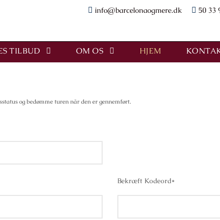
info@barcelonaogmere.dk
50 33 
S TILBUD
OM OS
HJEM
KONTAK
ingsstatus og bedømme turen når den er gennemført.
Bekræft Kodeord
*