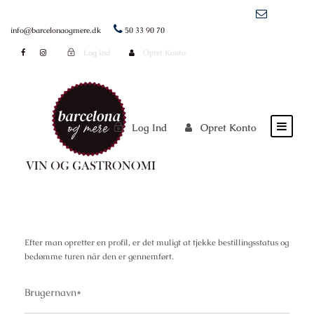
info@barcelonaogmere.dk
50 33 90 70
Log Ind
Opret Konto
Log Ind
Opret Konto
Efter man opretter en profil, er det muligt at tjekke bestillingsstatus og
bedømme turen når den er gennemført.
Brugernavn
*